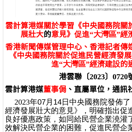
雲計算港媒關於學習《中央國務院關
展壯大
的
意見》
促進“大灣區”經
香港新聞傳媒管理中心、香港記者傳
《中央國務院關於促進民營經濟發展
進“大灣區”經濟建設
的
港雲聯〔
2023
〕
0720
雲計算港媒
董事侷
、直屬單位，通訊
2023
年
07
月
14
日中央國務院發佈了
經濟發展壯大的意見》，明確指出促
良好優惠政策，如同給民營企業澆灌
效解決民營企業的困難，促進民營企