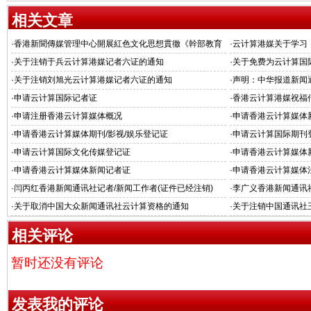
相关文章
·
香港新聞傳媒管理中心開展紅色文化思想貫徹《幹部教育
·
云计算港媒关于学习
培訓工作條例》的通知
国共产党农村工作条
·
关于注销于兵云计算港媒记者六证的通知
·
关于免费为云计算国
·
关于注销刘旭光云计算港媒记者六证的通知
·
声明：中华报道新闻
·
申请云计算国际记者证
·
香港云计算港媒祝福
·
申请注册香港云计算媒体概况
·
申请香港云计算媒体新
·
申请香港云计算媒体期刊/影视/娱乐登记证
·
申请云计算国际期刊
·
申请云计算国际文化传媒登记证
·
申请香港云计算媒体
·
申请香港云计算媒体新闻记者证
·
申请香港云计算媒体
·
闫丙红香港新闻通讯社记者/新闻工作者(证件已经注销)
·
李广义香港新闻通讯
·
关于取消中国大众新闻通讯社云计算资格的通知
·
关于注销中国通讯社
相关评论
暂时还没有评论
发表我的评论