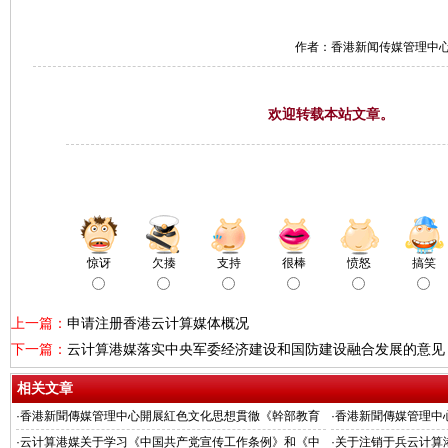
作者：香港新闻传媒管理中
欢迎转载本站文章。
惊讶
欠揍
支持
很棒
愤怒
搞笑
上一篇：
申请注册香港云计算媒体概况
下一篇：
云计算港媒落实中央军委经济建设和国防建设融合发展的意见
相关文章
·
香港新聞傳媒管理中心開展紅色文化思想貫徹《幹部教育
·
香港新聞傳媒管理中
培訓工作條例》的通知
營經濟發展壯大的意見
·
云计算港媒关于学习《中国共产党宣传工作条例》和《中
·
关于注销于兵云计算