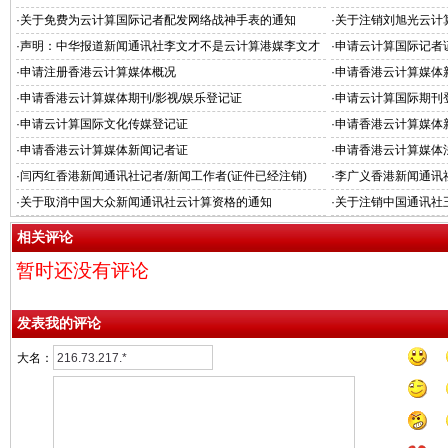
国共产党农村工作条例》的通知
·
关于免费为云计算国际记者配发网络战神手表的通知
·
关于注销刘旭光云计
·
声明：中华报道新闻通讯社李文才不是云计算港媒李文才
·
申请云计算国际记者
·
申请注册香港云计算媒体概况
·
申请香港云计算媒体新
·
申请香港云计算媒体期刊/影视/娱乐登记证
·
申请云计算国际期刊
·
申请云计算国际文化传媒登记证
·
申请香港云计算媒体
·
申请香港云计算媒体新闻记者证
·
申请香港云计算媒体
·
闫丙红香港新闻通讯社记者/新闻工作者(证件已经注销)
·
李广义香港新闻通讯
·
关于取消中国大众新闻通讯社云计算资格的通知
·
关于注销中国通讯社
相关评论
暂时还没有评论
发表我的评论
大名：