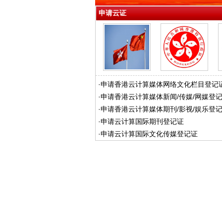
申请云证
·
申请香港云计算媒体网络文化栏目登记
申请香港云计算媒
申请香港云计算媒
申
·
申请香港云计算媒体新闻/传媒/网媒登
·
申请香港云计算媒体期刊/影视/娱乐登
·
申请云计算国际期刊登记证
·
申请云计算国际文化传媒登记证
体新闻/传媒/网媒
体期刊/影视/娱乐
登记证
登记证